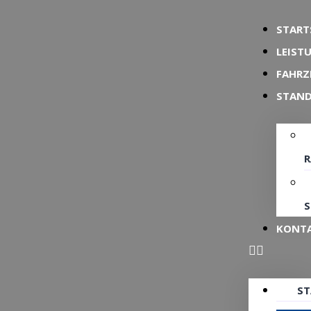
START
LEIST
FAHRZ
STAN
S
KONT
ST