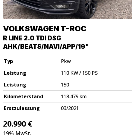
VOLKSWAGEN
T-ROC
R LINE 2.0 TDI DSG
AHK/BEATS/NAVI/APP/19"
Typ
Pkw
Leistung
110 KW / 150 PS
Leistung
150
Kilometerstand
118.479 km
Erstzulassung
03/2021
20.990 €
19% MwSt.